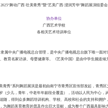
2025“舞动广西·壮美青秀”暨“艺美广西·浸润芳华”舞蹈展演组委会
协办单位
广西艺术学校
各相关艺术培训单位
隶属中央广播电视总台管理，是中央广播电视总台旗下唯一面对
、教育名家访谈、母婴健康等。《艺美中国》是由中学生频道倾
壮美青秀”系列舞蹈展演是最初由南宁市青秀区宣传部发起，青秀
60岁（少儿，青年，中老年年龄段全覆盖），活动以人民为中心，
批舞者追随，得到众多舞蹈培训机构、学校、高校和社会的支持和拥
念，为舞蹈美育教育的普及作出巨大贡献，成为整个广西最具影响